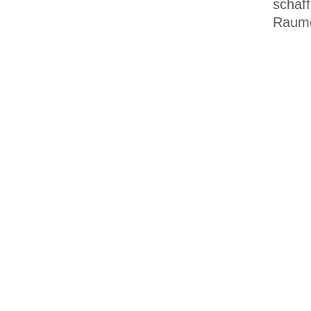
schaff
Raume