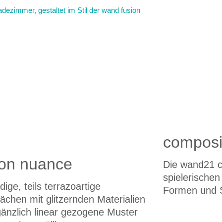
composi
ion nuance
Die wand21 c
spielerische
ige, teils terrazoartige
Formen und S
ächen mit glitzernden Materialien
gänzlich linear gezogene Muster