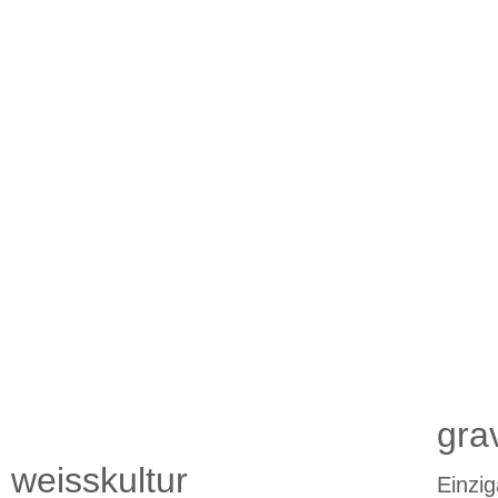
gra
weisskultur
Einzi